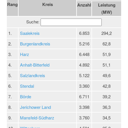
Rang
Kreis
Anzahl
Leistung
(MW)
Suche:
1.
Saalekreis
6.853
294,2
2.
Burgenlandkreis
5.216
62,8
3.
Harz
6.448
51,9
4.
Anhalt-Bitterfeld
4.892
51,1
5.
Salzlandkreis
5.122
49,6
6.
Stendal
3.360
42,8
7.
Börde
6.711
39,2
8.
Jerichower Land
3.398
36,3
9.
Mansfeld-Südharz
3.760
34,5