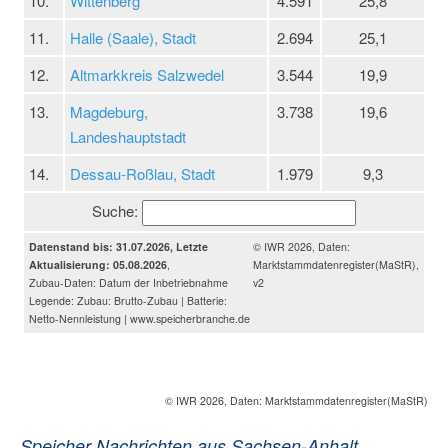
10.
Wittenberg
4.591
25,8
11.
Halle (Saale), Stadt
2.694
25,1
12.
Altmarkkreis Salzwedel
3.544
19,9
13.
Magdeburg,
3.738
19,6
Landeshauptstadt
14.
Dessau-Roßlau, Stadt
1.979
9,3
Suche:
Datenstand bis: 31.07.2026, Letzte
© IWR 2026, Daten:
Aktualisierung: 05.08.2026
,
Marktstammdatenregister(MaStR),
Zubau-Daten: Datum der Inbetriebnahme
v2
Legende: Zubau: Brutto-Zubau | Batterie:
Netto-Nennleistung | www.speicherbranche.de
© IWR 2026, Daten: Marktstammdatenregister(MaStR)
Speicher Nachrichten aus Sachsen-Anhalt