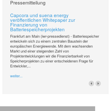
nach Angaben des Betreibers „fit für die Energiewende“ gemacht.
weiter...
Sonne speichern – Forscher der Uni
Magdeburg entwickeln neue Materialien
Magdeburg – Speichersysteme sorgen dafür, dass Solarenergie
unabhängig von der Sonneneinstrahlung verfügbar wird. Für die
Speicherung von Solarwärme existieren bereits heute
verschiedene Speichermedien. Forscher der Otto-von-Guericke-
Universität Magdeburg (OVGU) erforschen nun in einer
interdisziplinären Forschergruppe neuartige Werkstoffe zur
Speicherung.
weiter...