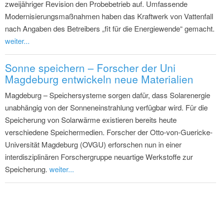
Aktualisierung: 01.08.2026
,
Marktstammdatenregister(MaStR),
Zubau-Daten: Datum der Inbetriebnahme
v2
Legende: Zubau: Brutto-Zubau | Batterie: Netto-
Nennleistung | www.speicherbranche.de
Speicher Nachrichten aus Sachsen-Anhalt
Wasserstoff: Deutschlands erster Teststand
für Elektrolyseure entsteht