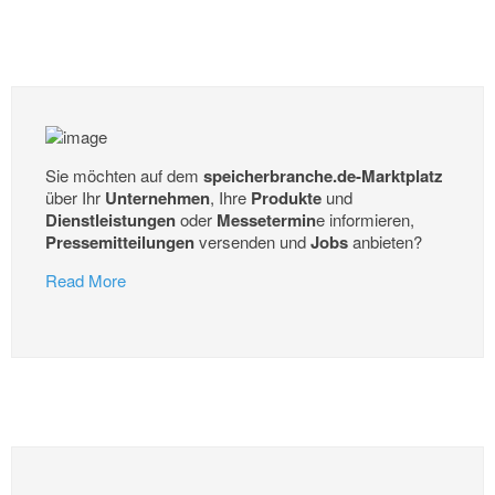
Leuna – Die in der Region Leuna ansässige Chemieindustrie
benötigt für die Produktion große Mengen an Wasserstoff. Damit
verbunden sind bisher hohe CO2-Emissionen. Das soll sich auch
mit Hilfe des ersten Teststands für Elektrolyseure ändern.
weiter...
Tesvolt aus Sachsen-Anhalt ausgezeichnet
Wittenberg/Magdeburg – Tesvolt hat den Hugo-Junkers-Preis des
Wirtschaftsministeriums von Sachsen-Anhalt erhalten. Der
Hersteller von Gewerbe-Energiespeicher wurde wegen seines
Batterie-Steuerungssystems ausgezeichnet.
weiter...
Pumpspeicher-Kraftwerk ist nach Millionen-
Investition "fit für Energiewende"
Berlin - Das Pumpspeicherkraftwerk Wendefurth nimmt nach
zweijähriger Revision den Probebetrieb auf. Umfassende
Modernisierungsmaßnahmen haben das Kraftwerk von Vattenfall