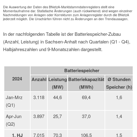
Die Auswertung der Daten des BNetzA-Marktstammdatenregisters stellt eine
Momentaufnahme dar. Statistische Änderungen (auch rückwirkend) sind wegen einzelner
Nachmeldungen von Anlagen oder Korrekturen zum Anlagenregister durch die BNetzA
jederzeit möglich. Die Unschärfen führen nicht zu Änderungen an den Trendaussagen.
In der nachfolgenden Tabelle ist der Batteriespeicher-Zubau
(Anzahl, Leistung) in Sachsen-Anhalt nach Quartalen (Q1 - Q4),
Halbjahreszahlen und 9-Monatszahlen dargestellt.
Batteriespeicher
2024
Anzahl
Leistung
Batteriekapazität
Ø Stunden
(MW)
(MWh)
Speicher (h)
Jan-Mrz
3.118
44,6
69,4
1,6
(Q1)
Apr-Jun
3.897
25,7
37,0
1,4
(Q2)
1. HJ
7.015
70,3
106,5
1,5