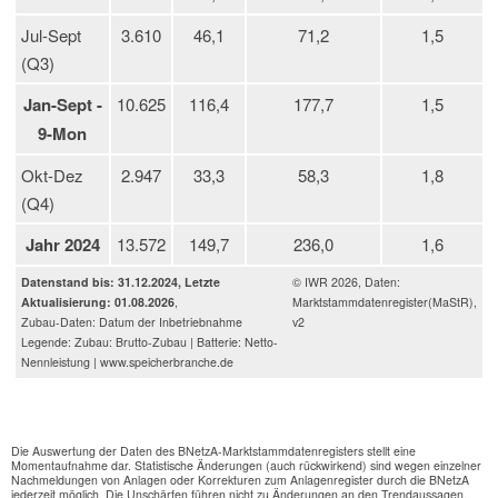
Jul-Sept
3.610
46,1
71,2
1,5
(Q3)
Jan-Sept -
10.625
116,4
177,7
1,5
9-Mon
Okt-Dez
2.947
33,3
58,3
1,8
(Q4)
Jahr 2024
13.572
149,7
236,0
1,6
Datenstand bis: 31.12.2024, Letzte
© IWR 2026, Daten:
Aktualisierung: 01.08.2026
,
Marktstammdatenregister(MaStR),
Zubau-Daten: Datum der Inbetriebnahme
v2
Legende: Zubau: Brutto-Zubau | Batterie: Netto-
Nennleistung | www.speicherbranche.de
Die Auswertung der Daten des BNetzA-Marktstammdatenregisters stellt eine
Momentaufnahme dar. Statistische Änderungen (auch rückwirkend) sind wegen einzelner
Nachmeldungen von Anlagen oder Korrekturen zum Anlagenregister durch die BNetzA
jederzeit möglich. Die Unschärfen führen nicht zu Änderungen an den Trendaussagen.