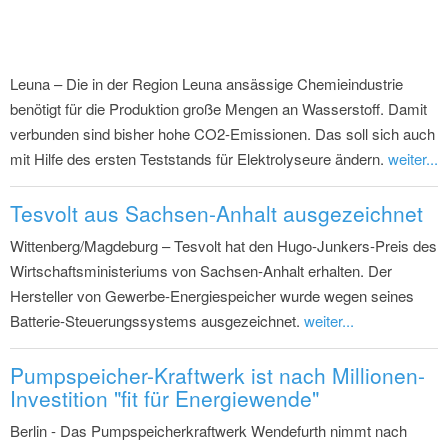
6.
Harz
89
1.372
0,8
8,7
7.
Börde
93
1.401
0,5
8,2
8.
Anhalt-Bitterfeld
64
1.055
0,4
6,1
9.
Wittenberg
60
951
0,4
5,7
10.
Magdeburg,
69
962
0,4
5,5
Landeshauptstadt
11.
Altmarkkreis
39
765
0,2
4,6
Salzwedel
12.
Mansfeld-Südharz
55
795
0,4
4,3
13.
Halle (Saale), Stadt
36
619
0,2
3,5
14.
Dessau-Roßlau,
27
387
0,1
2,0
Stadt
Datenstand bis: 31.12.2024, Letzte
© IWR 2026, Daten: