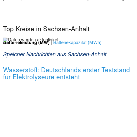
Top Kreise in Sachsen-Anhalt
Batterieleistung (MW)
|
Batteriekapazität (MWh)
Batteriespeicher
Anzahl
Leistung (MW)
Rang
Kreis
Dez
Jan - Dez
Dez
Jan - Dez
2024
2024
2024
2024
1.
Salzlandkreis
79
1.202
0,5
28,4
2.
Burgenlandkreis
86
1.111
0,5
26,9
3.
Stendal
57
764
0,3
20,4
4.
Saalekreis
101
1.435
0,6
13,3
5.
Jerichower Land
59
753
0,4
12,2