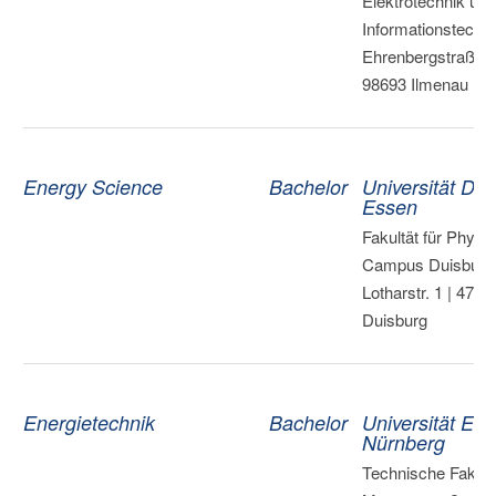
Elektrotechnik und
Informationstechni
Ehrenbergstraße 2
98693 Ilmenau
Energy Science
Bachelor
Universität Dui
Essen
Fakultät für Physik
Campus Duisburg 
Lotharstr. 1 | 4705
Duisburg
Energietechnik
Bachelor
Universität Erl
Nürnberg
Technische Fakultä