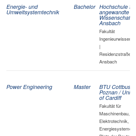
Energie- und
Bachelor
Hochschule für
Umweltsystemtechnik
angewandte
Wissenschafte
Ansbach
Fakultät
Ingenieurwissensc
|
Residenzstraße 8 
Ansbach
Power Engineering
Master
BTU Cottbus /
Poznan / Univer
of Cardiff
Fakultät für
Maschinenbau,
Elektrotechnik,
Energiesysteme |