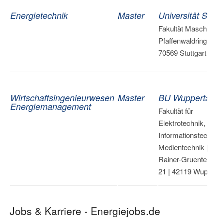
Energietechnik
Master
Universität Stut
Fakultät Maschine
Pfaffenwaldring 9 |
70569 Stuttgart
Wirtschaftsingenieurwesen
Master
BU Wuppertal
Energiemanagement
Fakultät für
Elektrotechnik,
Informationstechn
Medientechnik |
Rainer-Gruentel-S
21 | 42119 Wupper
Jobs & Karriere - Energiejobs.de