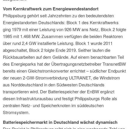
Vom Kernkraftwerk zum Energiewendestandort
Philippsburg gehört seit Jahrzehnten zu den bedeutendsten
Energiestandorten Deutschlands: Block 1 des Kernkraftwerks
ging 1979 mit einer Leistung von 926 MW ans Netz, Block 2 folgte
1985 mit 1.468 MW. Zusammen verfügten die beiden Reaktoren
über rund 2,4 GW installierte Leistung. Block 1 wurde 2011
abgeschaltet, Block 2 folgte Ende 2019. Seither laufen die
Rückbauarbeiten auf dem Gelände. Auf einem benachbarten Teil
des Energieparks hat der Übertragungsnetzbetreiber TransnetBW
bereits einen Gleichstromkonverter errichtet – südlicher Endpunkt
der neuen 2-GW-Stromverbindung ULTRANET, die Windstrom
aus Norddeutschland in den Südwesten Deutschlands
transportieren wird. Der Batteriespeicher der EnBW ergänzt
diesen Infrastrukturausbau und festigt Philippsburgs Rolle als
zentralen Netz- und Speicherknoten im süddeutschen
Stromsystem.
Batteriespeichermarkt in Deutschland wächst dynamisch
Das Projekt in Philippsburg reiht sich in eine wachsende Zahl von