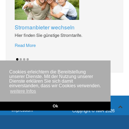
Stromanbieter wechseln
Hier finden Sie günstige Stromtarife.
Read More
Cookies erleichtern die Bereitstellung
unserer Dienste. Mit der Nutzung unserer
Dienste erklären Sie sich damit
einverstanden, dass wir Cookies verwenden.
weitere Infos
Ok
Impressum
Copyright © IWR 2026
Datenschutzerklärung
Kontakt