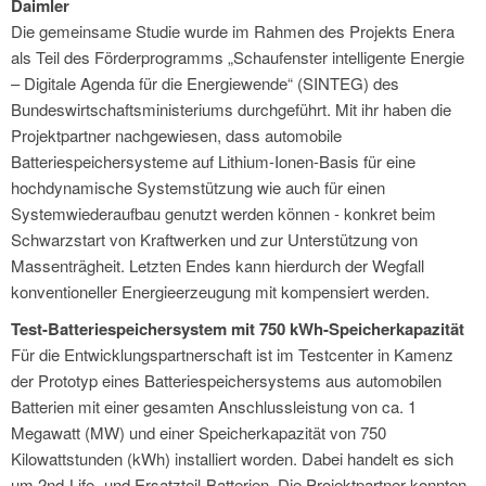
Daimler
Die gemeinsame Studie wurde im Rahmen des Projekts Enera
als Teil des Förderprogramms „Schaufenster intelligente Energie
– Digitale Agenda für die Energiewende“ (SINTEG) des
Bundeswirtschaftsministeriums durchgeführt. Mit ihr haben die
Projektpartner nachgewiesen, dass automobile
Batteriespeichersysteme auf Lithium-Ionen-Basis für eine
hochdynamische Systemstützung wie auch für einen
Systemwiederaufbau genutzt werden können - konkret beim
Schwarzstart von Kraftwerken und zur Unterstützung von
Massenträgheit. Letzten Endes kann hierdurch der Wegfall
konventioneller Energieerzeugung mit kompensiert werden.
Test-Batteriespeichersystem mit 750 kWh-Speicherkapazität
Für die Entwicklungspartnerschaft ist im Testcenter in Kamenz
der Prototyp eines Batteriespeichersystems aus automobilen
Batterien mit einer gesamten Anschlussleistung von ca. 1
Megawatt (MW) und einer Speicherkapazität von 750
Kilowattstunden (kWh) installiert worden. Dabei handelt es sich
um 2nd-Life- und Ersatzteil-Batterien. Die Projektpartner konnten