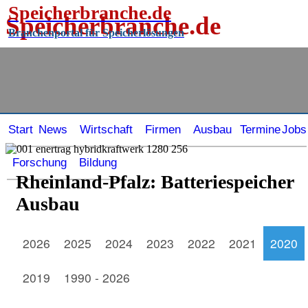
Speicherbranche.de
Speicherbranche.de
Branchenportal für Speicherlösungen
Branchenportal für Speicherlösungen
Start
News
Wirtschaft
Firmen
Ausbau
Termine
Jobs
Forschung
Bildung
Rheinland-Pfalz: Batteriespeicher
Ausbau
2026
2025
2024
2023
2022
2021
2020
2019
1990 - 2026