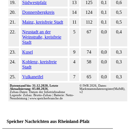
19.
Südwestpfalz
13
125
0,1
0,6
20.
Donnersbergkreis
14
124
0,1
0,5
21.
Mainz, kreisfreie Stadt
11
112
0,1
0,5
22.
Neustadt an der
5
67
0,0
0,4
Weinstraße, kreisfreie
Stadt
23.
Kusel
9
74
0,0
0,3
24.
Koblenz, kreisfreie
4
58
0,0
0,3
Stadt
25.
Vulkaneifel
7
65
0,0
0,3
Datenstand bis: 31.12.2020, Letzte
© IWR 2026, Daten:
Aktualisierung: 05.08.2026
,
Marktstammdatenregister(MaStR),
Zubau-Daten: Datum der Inbetriebnahme
v2
Legende: Zubau: Brutto-Zubau | Batterie: Netto-
Nennleistung | www.speicherbranche.de
Speicher Nachrichten aus Rheinland-Pfalz