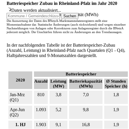
Batteriespeicher Zubau in Rheinland-Pfalz im Jahr 2020
Daten werden aktualisiert...
Batterieleistung (MW)
|
Batteriekapazität (MWh)
Suchen
Die Auswertung der Daten des BNetzA-Marktstammdatenregisters stellt eine
Momentaufnahme dar. Statistische Änderungen (auch rückwirkend) sind wegen einzelner
Nachmeldungen von Anlagen oder Korrekturen zum Anlagenregister durch die BNetzA
jederzeit möglich. Die Unschärfen führen nicht zu Änderungen an den Trendaussagen.
In der nachfolgenden Tabelle ist der Batteriespeicher-Zubau
(Anzahl, Leistung) in Rheinland-Pfalz nach Quartalen (Q1 - Q4),
Halbjahreszahlen und 9-Monatszahlen dargestellt.
Batteriespeicher
2020
Anzahl
Leistung
Batteriekapazität
Ø Stunden
(MW)
(MWh)
Speicher (h)
Jan-Mrz
810
3,8
7,0
1,8
(Q1)
Apr-Jun
1.093
5,2
9,8
1,9
(Q2)
1. HJ
1.903
9,1
16,8
1,9