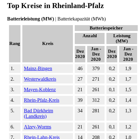
Top Kreise in Rheinland-Pfalz
Batterieleistung (MW)
|
Batteriekapazität (MWh)
Batteriespeicher
Anzahl
Leistung
(MW)
Rang
Kreis
Jan -
Jan -
Dez
Dez
Dez
Dez
2020
2020
2020
2020
1.
Mainz-Bingen
46
379
0,2
1,9
2.
Westerwaldkreis
27
271
0,2
1,7
3.
Mayen-Koblenz
21
261
0,1
1,5
4.
Rhein-Pfalz-Kreis
39
312
0,2
1,4
5.
Bad Dürkheim
34
281
0,2
1,3
(Landkreis)
6.
Alzey-Worms
21
261
0,1
1,2
7.
Rhein-Lahn-Kreis
14
208
0,2
1,0