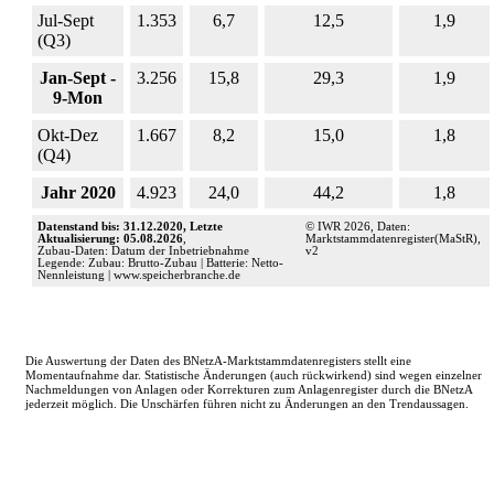
Jul-Sept
1.353
6,7
12,5
1,9
(Q3)
Jan-Sept -
3.256
15,8
29,3
1,9
9-Mon
Okt-Dez
1.667
8,2
15,0
1,8
(Q4)
Jahr 2020
4.923
24,0
44,2
1,8
Datenstand bis: 31.12.2020, Letzte
© IWR 2026, Daten:
Aktualisierung: 05.08.2026
,
Marktstammdatenregister(MaStR),
Zubau-Daten: Datum der Inbetriebnahme
v2
Legende: Zubau: Brutto-Zubau | Batterie: Netto-
Nennleistung | www.speicherbranche.de
Die Auswertung der Daten des BNetzA-Marktstammdatenregisters stellt eine
Momentaufnahme dar. Statistische Änderungen (auch rückwirkend) sind wegen einzelner
Nachmeldungen von Anlagen oder Korrekturen zum Anlagenregister durch die BNetzA
jederzeit möglich. Die Unschärfen führen nicht zu Änderungen an den Trendaussagen.