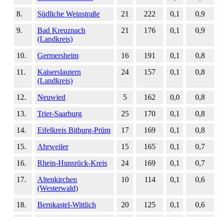
8.
Südliche Weinstraße
21
222
0,1
0,9
9.
Bad Kreuznach
21
176
0,1
0,9
(Landkreis)
10.
Germersheim
16
191
0,1
0,8
11.
Kaiserslautern
24
157
0,1
0,8
(Landkreis)
12.
Neuwied
5
162
0,0
0,8
13.
Trier-Saarburg
25
170
0,1
0,8
14.
Eifelkreis Bitburg-Prüm
17
169
0,1
0,8
15.
Ahrweiler
15
165
0,1
0,7
16.
Rhein-Hunsrück-Kreis
24
169
0,1
0,7
17.
Altenkirchen
10
114
0,1
0,6
(Westerwald)
18.
Bernkastel-Wittlich
20
125
0,1
0,6