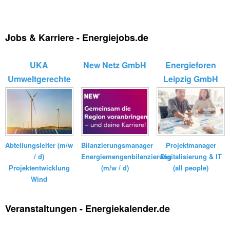
Jobs & Karriere - Energiejobs.de
UKA
New Netz GmbH
Energieforen
Umweltgerechte
Leipzig GmbH
Kraftanlagen
GmbH ...
Bilanzierungsmanager
Abteilungsleiter (m/w
Projektmanager
Energiemengenbilanzierung
/ d)
Digitalisierung & IT
(m/w / d)
Projektentwicklung
(all people)
Wind
Veranstaltungen - Energiekalender.de