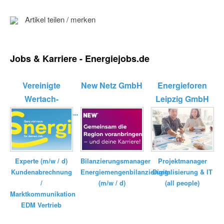
Artikel teilen / merken
Jobs & Karriere - Energiejobs.de
Vereinigte
New Netz GmbH
Energieforen
Wertach-
Leipzig GmbH
Elektrizitätswerk...
Bilanzierungsmanager
Experte (m/w / d)
Projektmanager
Energiemengenbilanzierung
Kundenabrechnung
Digitalisierung & IT
(m/w / d)
/
(all people)
Marktkommunikation
EDM Vertrieb