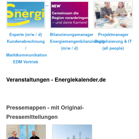
Elektrizitätswerk...
Bilanzierungsmanager
Experte (m/w / d)
Projektmanager
Energiemengenbilanzierung
Kundenabrechnung
Digitalisierung & IT
(m/w / d)
/
(all people)
Marktkommunikation
EDM Vertrieb
Veranstaltungen - Energiekalender.de
Pressemappen - mit Original-
Pressemitteilungen