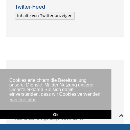
Twitter-Feed
Inhalte von Twitter anzeigen
Cookies erleichtern die Bereitstellung
unserer Dienste. Mit der Nutzung unserer
Dienste erklären Sie sich damit
einverstanden, dass wir Cookies verwenden.
weitere Infos
Stromanbieter wechseln
Ok
Hier finden Sie günstige Stromtarife.
Read More