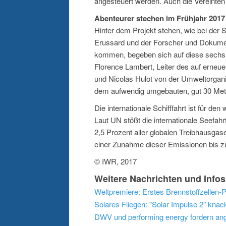
angesteuert werden. Auch die Vereinten 
Abenteurer stechen im Frühjahr 2017
Hinter dem Projekt stehen, wie bei der S
Erussard und der Forscher und Dokumen
kommen, begeben sich auf diese sechs 
Florence Lambert, Leiter des auf erneu
und Nicolas Hulot von der Umweltorgani
dem aufwendig umgebauten, gut 30 Meter
Die internationale Schifffahrt ist für 
Laut UN stößt die internationale Seefah
2,5 Prozent aller globalen Treibhausgase
einer Zunahme dieser Emissionen bis 
© IWR, 2017
Weitere Nachrichten und Inf
Weltpremiere: Erstes Brennstoffzellen-
Solares Fliegen: "Solar Impulse 2" kna
DWV und performing energy fordern ang