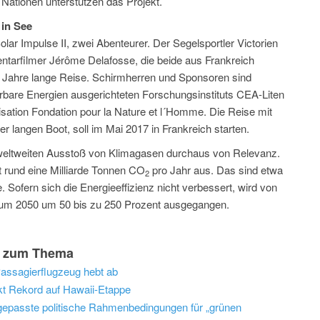
Nationen unterstützen das Projekt.
 in See
olar Impulse II, zwei Abenteurer. Der Segelsportler Victorien
tarfilmer Jérôme Delafosse, die beide aus Frankreich
Jahre lange Reise. Schirmherren und Sponsoren sind
erbare Energien ausgerichteten Forschungsinstituts CEA-Liten
sation Fondation pour la Nature et l´Homme. Die Reise mit
 langen Boot, soll im Mai 2017 in Frankreich starten.
den weltweiten Ausstoß von Klimagasen durchaus von Relevanz.
rt rund eine Milliarde Tonnen CO
pro Jahr aus. Das sind etwa
2
. Sofern sich die Energieeffizienz nicht verbessert, wird von
zum 2050 um 50 bis zu 250 Prozent ausgegangen.
os zum Thema
Passagierflugzeug hebt ab
ckt Rekord auf Hawaii-Etappe
epasste politische Rahmenbedingungen für „grünen