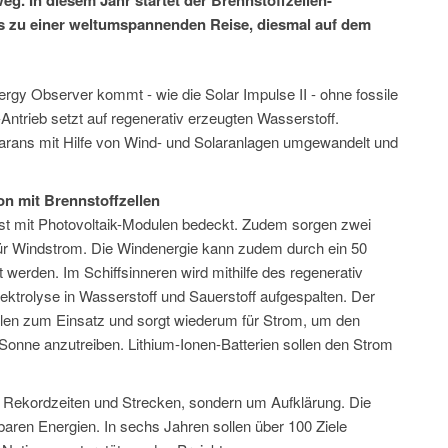
s zu einer weltumspannenden Reise, diesmal auf dem
rgy Observer kommt - wie die Solar Impulse II - ohne fossile
Antrieb setzt auf regenerativ erzeugten Wasserstoff.
rans mit Hilfe von Wind- und Solaranlagen umgewandelt und
on mit Brennstoffzellen
ist mit Photovoltaik-Modulen bedeckt. Zudem sorgen zwei
 für Windstrom. Die Windenergie kann zudem durch ein 50
werden. Im Schiffsinneren wird mithilfe des regenerativ
trolyse in Wasserstoff und Sauerstoff aufgespalten. Der
llen zum Einsatz und sorgt wiederum für Strom, um den
onne anzutreiben. Lithium-Ionen-Batterien sollen den Strom
m Rekordzeiten und Strecken, sondern um Aufklärung. Die
rbaren Energien. In sechs Jahren sollen über 100 Ziele