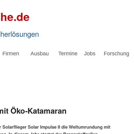
he.de
cherlösungen
Firmen
Ausbau
Termine
Jobs
Forschung
 mit Öko-Katamaran
r Solarflieger Solar Impulse II die Weltumrundung mit
g. In diesem Jahr startet der Brennstoffzellen-