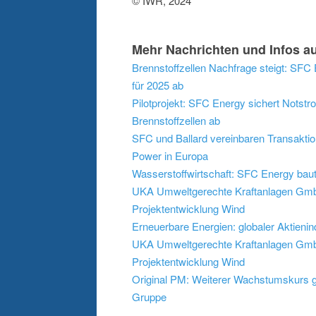
© IWR, 2024
Mehr Nachrichten und Infos au
Brennstoffzellen Nachfrage steigt: SFC
für 2025 ab
Pilotprojekt: SFC Energy sichert Nots
Brennstoffzellen ab
SFC und Ballard vereinbaren Transaktio
Power in Europa
Wasserstoffwirtschaft: SFC Energy baut
UKA Umweltgerechte Kraftanlagen GmbH
Projektentwicklung Wind
Erneuerbare Energien: globaler Aktieni
UKA Umweltgerechte Kraftanlagen GmbH
Projektentwicklung Wind
Original PM: Weiterer Wachstumskurs g
Gruppe