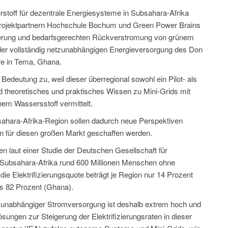
toff für dezentrale Energiesysteme in Subsahara-Afrika
ojektpartnern Hochschule Bochum und Green Power Brains
cherung und bedarfsgerechten Rückverstromung von grünem
t der vollständig netzunabhängigen Energieversorgung des Don
e in Tema, Ghana.
eutung zu, weil dieser überregional sowohl ein Pilot- als
rd theoretisches und praktisches Wissen zu Mini-Grids mit
nem Wassersstoff vermittelt.
hara-Afrika-Region sollen dadurch neue Perspektiven
en für diesen großen Markt geschaffen werden.
en laut einer Studie der Deutschen Gesellschaft für
n Subsahara-Afrika rund 600 Millionen Menschen ohne
e Elektrifizierungsquote beträgt je Region nur 14 Prozent
bis 82 Prozent (Ghana).
zunabhängiger Stromversorgung ist deshalb extrem hoch und
Lösungen zur Steigerung der Elektrifizierungsraten in dieser