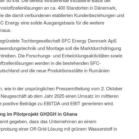
er 50 kW. Die bereits existierende installierte Basis der
toffzellenlösungen an ca. 400 Standorten in Dänemark,
e die damit verbundenen etablierten Kundenbeziehungen und
FC Energy eine solide Ausgangsbasis für die weitere
inaus.
egründete Tochtergesellschaft SFC Energy Denmark ApS
Anwendungstechnik und Montage soll die Marktdurchdringung
treiben. Die Forschungs- und Entwicklungsaktivitäten sowie
offzellenlösungen werden in die bestehenden SFC-
utschland und die neue Produktionsstätte in Rumänien
n, wie in der ursprünglichen Pressemitteilung vom 2. Oktober
rte Neugeschäft ab dem Jahr 2025 einen Umsatz im mittleren
ie positive Beiträge zu EBITDA und EBIT generieren wird.
ung im Pilotprojekt GH2GH in Ghana
annt gegeben, dass das Unternehmen an einem
Erprobung einer Off-Grid-Lösung mit grünem Wasserstoff in