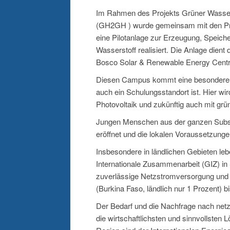
Im Rahmen des Projekts Grüner Wassers
(GH2GH ) wurde gemeinsam mit den Pr
eine Pilotanlage zur Erzeugung, Spei
Wasserstoff realisiert. Die Anlage dien
Bosco Solar & Renewable Energy Centr
Diesen Campus kommt eine besondere Bed
auch ein Schulungsstandort ist. Hier wi
Photovoltaik und zukünftig auch mit grü
Jungen Menschen aus der ganzen Subsa
eröffnet und die lokalen Voraussetzung
Insbesondere in ländlichen Gebieten leb
Internationale Zusammenarbeit (GIZ) i
zuverlässige Netzstromversorgung und di
(Burkina Faso, ländlich nur 1 Prozent) 
Der Bedarf und die Nachfrage nach net
die wirtschaftlichsten und sinnvollsten 