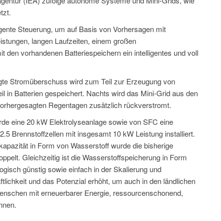
eagentur (IEA) zufolge autonome Systeme und Mini-Grids, wie
zt.
lligente Steuerung, um auf Basis von Vorhersagen mit
Leistungen, langen Laufzeiten, einem großen
 den vorhandenen Batteriespeichern ein intelligentes und voll
ugte Stromüberschuss wird zum Teil zur Erzeugung von
 in Batterien gespeichert. Nachts wird das Mini-Grid aus den
 vorhergesagten Regentagen zusätzlich rückverstromt.
urde eine 20 kW Elektrolyseanlage sowie von SFC eine
5 Brennstoffzellen mit insgesamt 10 kW Leistung installiert.
kapazität in Form von Wasserstoff wurde die bisherige
oppelt. Gleichzeitig ist die Wasserstoffspeicherung in Form
gisch günstig sowie einfach in der Skalierung und
tlichkeit und das Potenzial erhöht, um auch in den ländlichen
enschen mit erneuerbarer Energie, ressourcenschonend,
nnen.