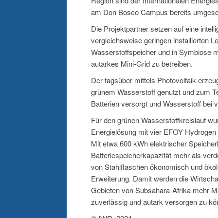
Region sind der Internationalen Energi
am Don Bosco Campus bereits umgeset
Die Projektpartner setzen auf eine inte
vergleichsweise geringen installierten 
Wasserstoffspeicher und in Symbiose mit
autarkes Mini-Grid zu betreiben.
Der tagsüber mittels Photovoltaik erze
grünem Wasserstoff genutzt und zum Teil
Batterien versorgt und Wasserstoff bei
Für den grünen Wasserstoffkreislauf w
Energielösung mit vier EFOY Hydrogen 2.
Mit etwa 600 kWh elektrischer Speicher
Batteriespeicherkapazität mehr als verd
von Stahlflaschen ökonomisch und ökolo
Erweiterung. Damit werden die Wirtschaf
Gebieten von Subsahara-Afrika mehr M
zuverlässig und autark versorgen zu kö