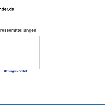
nder.de
Pressemitteilungen
8Energies GmbH